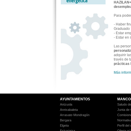
energética
HAZILAN+ 
desemplead
Para poder
- Haber fi
Graduado Un
- Estar em
- Estar en
Las person
personali
adquirir la
través de t
prácticas
Más inform
AYUNTAMIENTOS
MANCO
Antzuola
Saludo de
Aretxabaleta
Junta de
Arrasate-Mondragón
Comision
Bergara
Normativ
Elgeta
Perfil del
Eskoriatza
Oferta pú