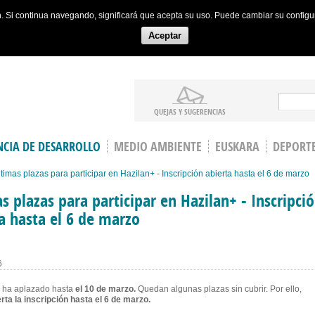
ón. Si continua navegando, significará que acepta su uso. Puede cambiar su config
Aceptar
Search
QUEJAS Y SUGERENCIAS
CIA DE DESARROLLO
MEDIO AMBIENTE
EUSKARA
DEPORT
timas plazas para participar en Hazilan+ - Inscripción abierta hasta el 6 de marzo
s plazas para participar en Hazilan+ - Inscripci
a hasta el 6 de marzo
6
se ha aplazado hasta
el 10 de marzo.
Quedan algunas plazas sin cubrir. Por ello,
rta la inscripción hasta el 6 de marzo.