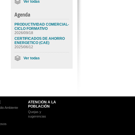
Ver todas
Agenda
PRODUCTIVIDAD COMERCIAL-
CICLO FORMATIVO
2026/09/18
CERTIFICADOS DE AHORRO
ENERGETICO (CAE)
2025/06/12
Ver todas
E
ATENCIÓN A LA
POBLACIÓN
io Ambiente
Quejas y
sugerencias
osos