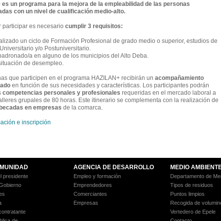
es un programa para la mejora de la empleabilidad de las personas
as con un nivel de cualificación medio-alto.
 participar es necesario
cumplir 3 requisitos:
nalizado un ciclo de Formación Profesional de grado medio o superior, estudios de
iversitario y/o Postuniversitario.
padronado/a en alguno de los municipios del Alto Deba.
 situación de desempleo.
as que participen en el programa HAZILAN+ recibirán un
acompañamiento
zado
en función de sus necesidades y características. Los participantes podrán
s
competencias personales y profesionales
requeridas en el mercado laboral a
alleres grupales de 80 horas. Este itinerario se complementa con la realización de
 becadas en empresas
de la comarca.
ación e inscripción
MUNIDAD
AGENCIA DE DESARROLLO
MEDIO AMBIENT
l presidente
Empleo y formación
Departamento de Med
 Gobierno
Emprendedores
Tipos de residuos
es
Comerciantes
Puntos limpios
a
Empresas
Recogida de volumin
 contratante
Vertedero de Epele
blica de
Contacto