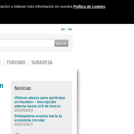
uración u obtener más información en nuestra
Política de cookies
.
eu
es
 form
Buscar
E
TURISMO
SURADESA
ón
Noticias
Últimas plazas para participar
en Hazilan+ - Inscripción
abierta hasta el 6 de marzo
2026/02/03
Debagoiena avanza hacia la
economía circular
2025/10/27