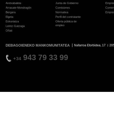
Aretxabaleta
Junta de Gobierno
Empre
Arrasate-Mondragón
Comisiones
Comer
Bergara
Normativa
Empre
Elgeta
Perfil del contratante
Eskoriatza
Oferta pública de
empleo
Leintz-Gatzaga
Oñati
DEBAGOIENEKO MANKOMUNITATEA
Nafarroa Etorbidea, 17
20
943 79 33 99
+34