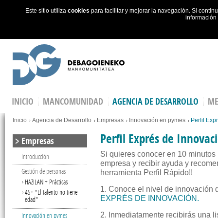
Este sitio utiliza
cookies
para facilitar y mejorar la navegación. Si cont
información
Skip to main content
INICIO
MANCOMUNIDAD
AGENCIA DE DESARROLLO
ME
You are here
Inicio
Agencia de Desarrollo
Empresas
Innovación en pymes
Perfil Exp
Perfil Exprés de Innovac
Empresas
Si quieres conocer en 10 minutos 
Introducción
empresa y recibir ayuda y recomen
Gestión de personas
herramienta Perfil Rápido!!
HAZILAN + Prácticas
1. Conoce el nivel de innovación
45+ "El talento no tiene
EXPRÉS DE INNOVACIÓN.
edad"
Innovación en pymes
2. Inmediatamente recibirás una l