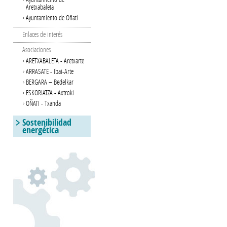
Aretxabaleta
Ayuntamiento de Oñati
Enlaces de interés
Asociaciones
ARETXABALETA - Aretxarte
ARRASATE - Ibai-Arte
BERGARA – Bedelkar
ESKORIATZA - Axtroki
OÑATI - Txanda
Sostenibilidad
energética