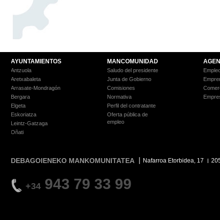
AYUNTAMIENTOS
MANCOMUNIDAD
AGEN
Antzuola
Saludo del presidente
Empleo
Aretxabaleta
Junta de Gobierno
Empre
Arrasate-Mondragón
Comisiones
Comer
Bergara
Normativa
Empre
Elgeta
Perfil del contratante
Eskoriatza
Oferta pública de
empleo
Leintz-Gatzaga
Oñati
DEBAGOIENEKO MANKOMUNITATEA
Nafarroa Etorbidea, 17
20
943 79 33 99
+34