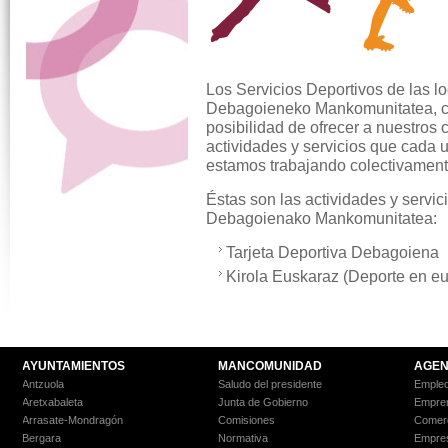
Los Servicios Deportivos de las 
Debagoieneko Mankomunitatea, co
posibilidad de ofrecer a nuestro
actividades y servicios que cada 
estamos trabajando colectivamente
Éstas son las actividades y servi
Debagoienako Mankomunitatea:
Tarjeta Deportiva Debagoiena
Kirola Euskaraz (Deporte en e
AYUNTAMIENTOS
MANCOMUNIDAD
AGEN
Antzuola
Saludo del presidente
Empleo
Aretxabaleta
Junta de Gobierno
Empre
Arrasate-Mondragón
Comisiones
Comer
Bergara
Normativa
Empre