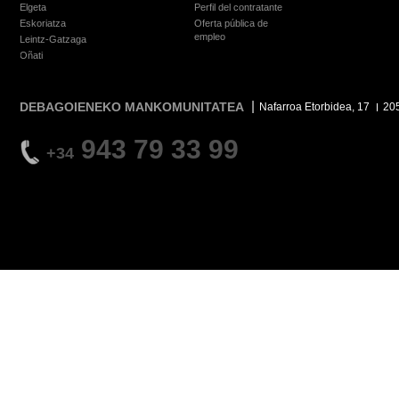
Elgeta
Perfil del contratante
Eskoriatza
Oferta pública de
empleo
Leintz-Gatzaga
Oñati
DEBAGOIENEKO MANKOMUNITATEA
Nafarroa Etorbidea, 17
20
943 79 33 99
+34