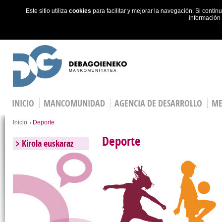
Este sitio utiliza
cookies
para facilitar y mejorar la navegación. Si cont
información
Skip to main content
INICIO
MANCOMUNIDAD
AGENCIA DE DESARROLLO
ME
You are here
Inicio
Deporte
Deporte
Kirola euskaraz