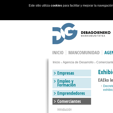
Este sitio utiliza
cookies
para facilitar y mejorar la navegaci
Skip to main content
INICIO
MANCOMUNIDAD
AGEN
You are here
Inicio
Agencia de Desarrollo
Comerciant
Exhibi
Empresas
EAEko le
Empleo y
Formación
Decreto
exhibic
Emprendedores
Comerciantes
Introducción