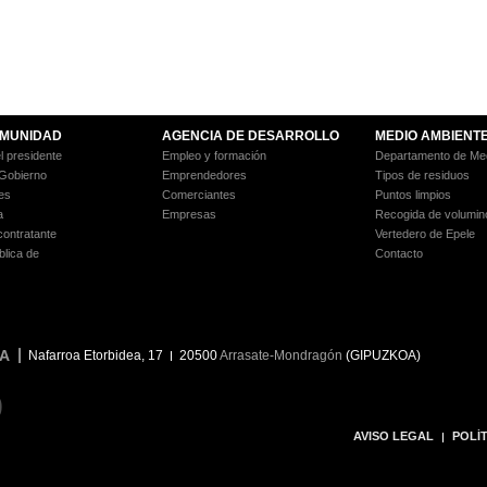
MUNIDAD
AGENCIA DE DESARROLLO
MEDIO AMBIENT
l presidente
Empleo y formación
Departamento de Med
 Gobierno
Emprendedores
Tipos de residuos
es
Comerciantes
Puntos limpios
a
Empresas
Recogida de volumin
 contratante
Vertedero de Epele
blica de
Contacto
A
Nafarroa Etorbidea, 17
20500
Arrasate-Mondragón
(GIPUZKOA)
9
AVISO LEGAL
POLÍT