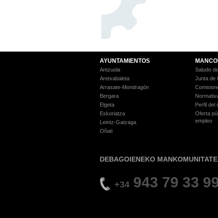
AYUNTAMIENTOS
MANCO
Antzuola
Saludo de
Aretxabaleta
Junta de
Arrasate-Mondragón
Comision
Bergara
Normativ
Elgeta
Perfil del
Eskoriatza
Oferta pú
empleo
Leintz-Gatzaga
Oñati
DEBAGOIENEKO MANKOMUNITATE
943 79 33 9
+34