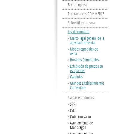
Berriz enpresa
Programa eus-COMMERCE
Saltokitik enpresara
Ley de comercio
Marco legal general de la
actividad comercial
Modos especiales de
venta
Horarios Comerciales
Exhibición de precios en
escaparates
Garantías
Grandes Establecimientos
Comerciales
Ayudas económicas
SPRI
EVE
Gobierno Vasco
Ayuntamiento de
Mondragón
Ayuntamiento de