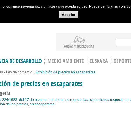
ón. Si continua navegando, significará que acepta su uso. Puede cambiar su config
Aceptar
Search
QUEJAS Y SUGERENCIAS
CIA DE DESARROLLO
MEDIO AMBIENTE
EUSKARA
DEPORT
es
Ley de comercio
Exhibición de precios en escaparates
ción de precios en escaparates
geria
 224/1983, del 17 de octubre, por el que se regulan las excepciones respecto de l
ión de los precios, en escaparates.