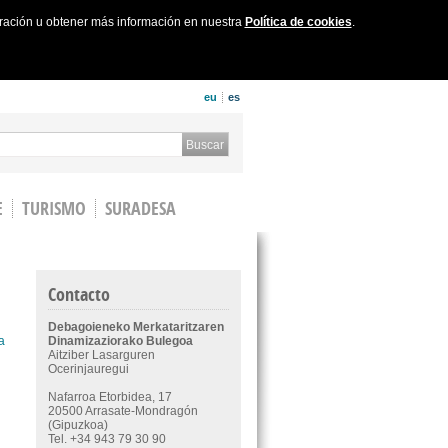
uración u obtener más información en nuestra
Política de cookies
.
eu
es
 form
Buscar
E
TURISMO
SURADESA
Contacto
Debagoieneko Merkataritzaren
a
Dinamizaziorako Bulegoa
Aitziber Lasarguren
Ocerinjauregui
Nafarroa Etorbidea, 17
20500 Arrasate-Mondragón
(Gipuzkoa)
Tel. +34 943 79 30 90