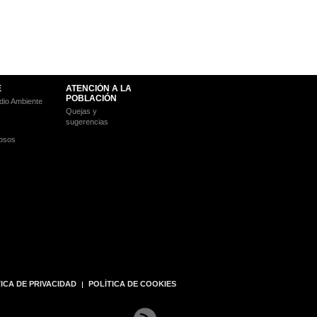
E
ATENCIÓN A LA
POBLACIÓN
io Ambiente
Quejas y
sugerencias
osos
ICA DE PRIVACIDAD
POLÍTICA DE COOKIES