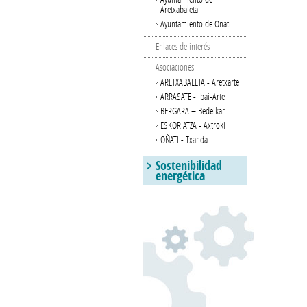
Aretxabaleta
Ayuntamiento de Oñati
Enlaces de interés
Asociaciones
ARETXABALETA - Aretxarte
ARRASATE - Ibai-Arte
BERGARA – Bedelkar
ESKORIATZA - Axtroki
OÑATI - Txanda
Sostenibilidad
energética