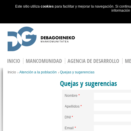
Este sitio utiliza
cookies
para facilitar y mejorar la navegación. Si cont
información
Skip to main content
INICIO
MANCOMUNIDAD
AGENCIA DE DESARROLLO
ME
Estás en
Inicio
Atención a la población
Quejas y sugerencias
Quejas y sugerencias
Nombre
*
Apellidos
*
DNI
*
Email
*