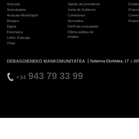
Antzuola
Saludo del presidente
Empleo
Aretxabaleta
Junta de Gobierno
Empre
Arrasate-Mondragón
Comisiones
Comer
Bergara
Normativa
Empre
Elgeta
Perfil del contratante
Eskoriatza
Oferta pública de
empleo
Leintz-Gatzaga
Oñati
DEBAGOIENEKO MANKOMUNITATEA
Nafarroa Etorbidea, 17
20
943 79 33 99
+34