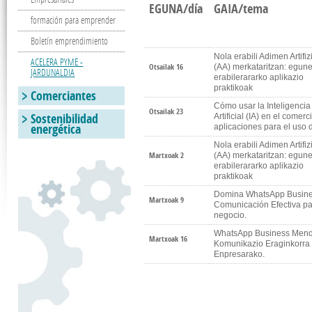
EGUNA/día
GAIA/tema
formación para emprender
Boletín emprendimiento
Nola erabili Adimen Artifiz
ACELERA PYME -
Otsailak 16
(AA) merkataritzan: egun
JARDUNALDIA
erabilerararko aplikazio
praktikoak
Comerciantes
Cómo usar la Inteligencia
Otsailak 23
Sostenibilidad
Artificial (IA) en el comerc
energética
aplicaciones para el uso d
Nola erabili Adimen Artifiz
Martxoak 2
(AA) merkataritzan: egun
erabilerararko aplikazio
praktikoak
Domina WhatsApp Busine
Martxoak 9
Comunicación Efectiva pa
negocio.
WhatsApp Business Mend
Martxoak 16
Komunikazio Eraginkorra
Enpresarako.