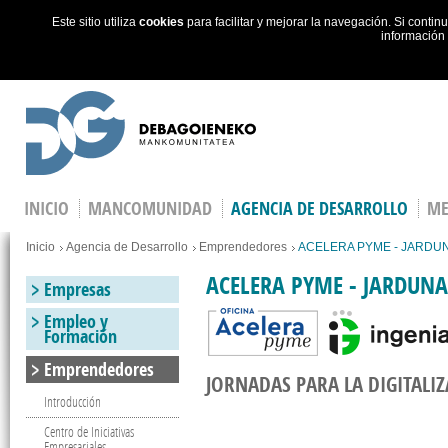
Este sitio utiliza
cookies
para facilitar y mejorar la navegación. Si cont
información
Skip to main content
INICIO
MANCOMUNIDAD
AGENCIA DE DESARROLLO
ME
You are here
Inicio
Agencia de Desarrollo
Emprendedores
ACELERA PYME - JARDU
ACELERA PYME - JARDUNA
Empresas
Empleo y
Formación
Emprendedores
JORNADAS PARA LA DIGITALI
Introducción
Centro de Iniciativas
Empresariales