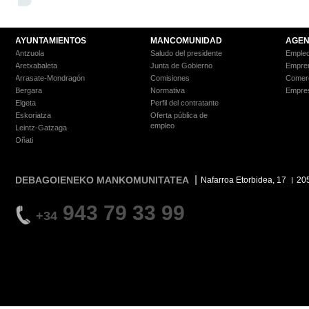
AYUNTAMIENTOS
MANCOMUNIDAD
AGEN
Antzuola
Saludo del presidente
Empleo
Aretxabaleta
Junta de Gobierno
Empre
Arrasate-Mondragón
Comisiones
Comer
Bergara
Normativa
Empre
Elgeta
Perfil del contratante
Eskoriatza
Oferta pública de
empleo
Leintz-Gatzaga
Oñati
DEBAGOIENEKO MANKOMUNITATEA
Nafarroa Etorbidea, 17
20
943 79 33 99
+34