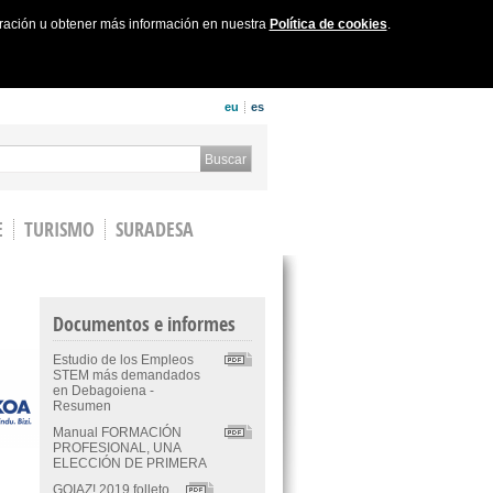
uración u obtener más información en nuestra
Política de cookies
.
eu
es
 form
Buscar
E
TURISMO
SURADESA
Documentos e informes
Estudio de los Empleos
STEM más demandados
en Debagoiena -
Resumen
Manual FORMACIÓN
PROFESIONAL, UNA
ELECCIÓN DE PRIMERA
GOIAZ! 2019 folleto