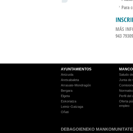
Para c
INSCRI
MÁS INF
943 79309
AYUNTAMIENTOS
MANCO
Antzuola
Saludo de
Aretxabaleta
Junta de
Arrasate-Mondragón
Comision
Bergara
Normativ
Elgeta
Perfil del
Eskoriatza
Oferta pú
empleo
Leintz-Gatzaga
Oñati
DEBAGOIENEKO MANKOMUNITATE