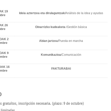
AK 19
Ideia aztertzea eta dirulaguntzak/
Análisis de la idea y ayudas
ubre
AK 26
Oinarrizko kudeaketa
/Gestión básica
ubre
OAK 2
Abian jartzea
/Puesta en marcha
embre
OAK 9
Komunikazioa
/Comunicación
embre
AK 16
FAKTURABAI
embre
O
es gratuítos, inscripción necesaria. (plazo: 9 de octubre)
 limitadas.