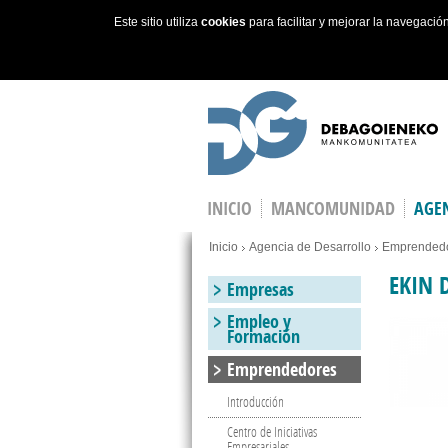
Este sitio utiliza
cookies
para facilitar y mejorar la navegaci
Skip to main content
INICIO
MANCOMUNIDAD
AGEN
You are here
Inicio
Agencia de Desarrollo
Emprended
EKIN 
Empresas
Empleo y
Formación
Emprendedores
Introducción
Centro de Iniciativas
Empresariales