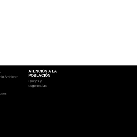
E
ATENCIÓN A LA
POBLACIÓN
io Ambiente
Quejas y
sugerencias
osos