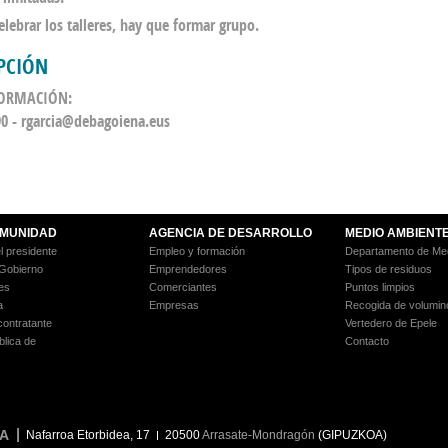
elebrar los talleres, hay que formar grupo.
PCIÓN
ORMACIÓN:
0 - rgarcia@debagoiena.eus
MUNIDAD
AGENCIA DE DESARROLLO
MEDIO AMBIENT
l presidente
Empleo y formación
Departamento de Med
 Gobierno
Emprendedores
Tipos de residuos
es
Comerciantes
Puntos limpios
a
Empresas
Recogida de volumin
 contratante
Vertedero de Epele
blica de
Contacto
A
Nafarroa Etorbidea, 17
20500
Arrasate-Mondragón
(GIPUZKOA)