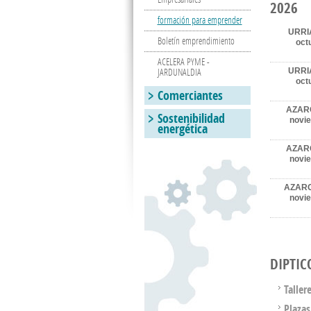
2026
formación para emprender
URRI
Boletín emprendimiento
oct
ACELERA PYME -
JARDUNALDIA
URRI
oct
Comerciantes
AZAR
Sostenibilidad
novi
energética
AZAR
novi
AZARO
novi
DIPTIC
Taller
Plazas