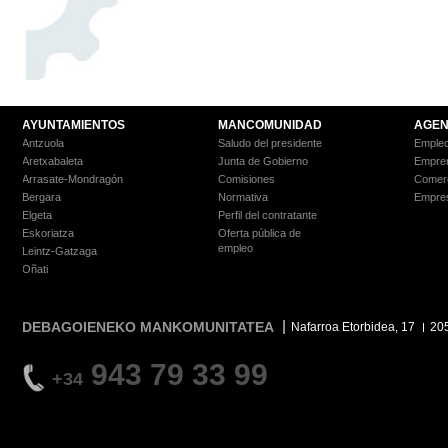
AYUNTAMIENTOS
MANCOMUNIDAD
AGEN
Antzuola
Saludo del presidente
Empleo
Aretxabaleta
Junta de Gobierno
Empre
Arrasate-Mondragón
Comisiones
Comer
Bergara
Normativa
Empre
Elgeta
Perfil del contratante
Eskoriatza
Oferta pública de
empleo
Leintz-Gatzaga
Oñati
DEBAGOIENEKO MANKOMUNITATEA
Nafarroa Etorbidea, 17
20
943 79 33 99
+34