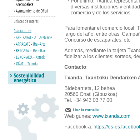
Por último, Txanda representa l
Aretxabaleta
diversas instituciones y entida
Ayuntamiento de Oñati
comercio y de los servicios.
Enlaces de interés
Para fomentar el comercio local, 
Asociaciones
largo del año, entre otras: Campa
ARETXABALETA - Aretxarte
Concurso de escaparates, etc.
ARRASATE - Ibai-Arte
BERGARA – Bedelkar
Además, mediante la tarjeta Txan
fidelizar a los clientes: sorteos, d
ESKORIATZA - Axtroki
OÑATI - Txanda
Contacto
:
Sostenibilidad
Txanda, Txantxiku Dendarixen A
energética
Bidebarrieta, 12 behea
20560 Onati (Gipuzkoa)
Tel. +34 943 03 77 00
Haz tu consulta
Web gunea:
www.txanda.com
Facebook-a:
https://es-es.facebo