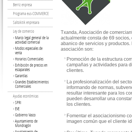
Berriz enpresa
Programa eus-COMMERCE
Saltokitik enpresara
Ley de comercio
Txanda, Asociación de comerciante
Marco legal general de la
actualmente consta de 69 socios, 
actividad comercial
abanico de servicios y productos.
Modos especiales de
asociación son:
venta
Horarios Comerciales
Promoción de la estructura come
campañas y actividades para di
Exhibición de precios en
escaparates
clientes.
Garantías
Grandes Establecimientos
La profesionalización del secto
Comerciales
informando de normas, subven
resultar interesante para los c
Ayudas económicas
pueden desarrollar una constant
SPRI
los clientes.
EVE
Gobierno Vasco
Fomentar el asociacionismo co
Ayuntamiento de
imagen común que el cliente ide
Mondragón
Ayuntamiento de