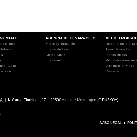
MUNIDAD
AGENCIA DE DESARROLLO
MEDIO AMBIENT
l presidente
Empleo y formación
Departamento de Med
 Gobierno
Emprendedores
Tipos de residuos
es
Comerciantes
Puntos limpios
a
Empresas
Recogida de volumin
 contratante
Vertedero de Epele
blica de
Contacto
A
Nafarroa Etorbidea, 17
20500
Arrasate-Mondragón
(GIPUZKOA)
9
AVISO LEGAL
POLÍT