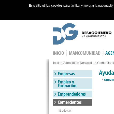
Este sitio utiliza
cookies
para facilitar y mejorar la navegaci
Skip to main content
INICIO
MANCOMUNIDAD
AGEN
You are here
Inicio
Agencia de Desarrollo
Comerciant
Ayuda
Empresas
Subven
Empleo y
Formación
Emprendedores
Comerciantes
Introducción