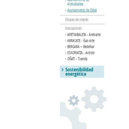
Aretxabaleta
Ayuntamiento de Oñati
Enlaces de interés
Asociaciones
ARETXABALETA - Aretxarte
ARRASATE - Ibai-Arte
BERGARA – Bedelkar
ESKORIATZA - Axtroki
OÑATI - Txanda
Sostenibilidad
energética