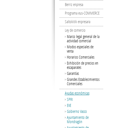
Berriz enpresa
Programa eus-COMMERCE
Saltokitik enpresara
Ley de comercio
Marco legal general de la
actividad comercial
Modos especiales de
venta
Horarios Comerciales
Exhibición de precios en
escaparates
Garantías
Grandes Establecimientos
Comerciales
Ayudas económicas
SPRI
EVE
Gobierno Vasco
Ayuntamiento de
Mondragón
Ayuntamiento de