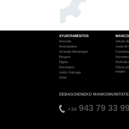
AYUNTAMIENTOS
MANCO
Antzuola
Saludo de
Aretxabaleta
Junta de
Arrasate-Mondragón
Comision
Bergara
Normativ
Elgeta
Perfil del
Eskoriatza
Oferta pú
empleo
Leintz-Gatzaga
Oñati
DEBAGOIENEKO MANKOMUNITATE
943 79 33 9
+34