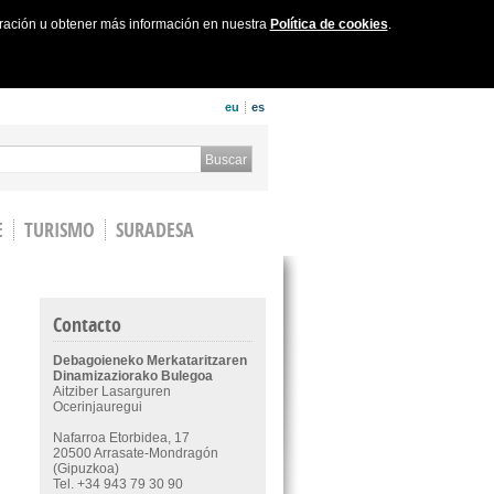
uración u obtener más información en nuestra
Política de cookies
.
eu
es
 form
Buscar
E
TURISMO
SURADESA
Contacto
Debagoieneko Merkataritzaren
Dinamizaziorako Bulegoa
Aitziber Lasarguren
Ocerinjauregui
Nafarroa Etorbidea, 17
20500 Arrasate-Mondragón
(Gipuzkoa)
Tel. +34 943 79 30 90