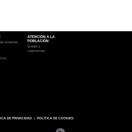
E
ATENCIÓN A LA
POBLACIÓN
io Ambiente
Quejas y
sugerencias
osos
ICA DE PRIVACIDAD
POLÍTICA DE COOKIES