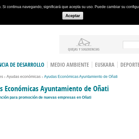
ón. Si continua navegando, significará que acepta su uso. Puede cambiar su config
Aceptar
Search
QUEJAS Y SUGERENCIAS
CIA DE DESARROLLO
MEDIO AMBIENTE
EUSKARA
DEPORT
es
Ayudas económicas
Ayudas Económicas Ayuntamiento de Oñati
s Económicas Ayuntamiento de Oñati
ción para promoción de nuevas empresas en Oñati