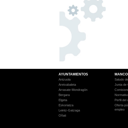
AYUNTAMIENTOS
MANCO
Antzuola
Saludo de
Aretxabaleta
Junta de
Arrasate-Mondragón
Comision
Bergara
Normativ
Elgeta
Perfil del
Eskoriatza
Oferta pú
empleo
Leintz-Gatzaga
Oñati