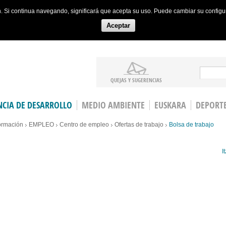
ón. Si continua navegando, significará que acepta su uso. Puede cambiar su config
Aceptar
Search
QUEJAS Y SUGERENCIAS
CIA DE DESARROLLO
MEDIO AMBIENTE
EUSKARA
DEPORT
ormación
EMPLEO
Centro de empleo
Ofertas de trabajo
Bolsa de trabajo
It