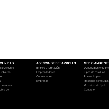
MUNIDAD
AGENCIA DE DESARROLLO
MEDIO AMBIENT
l presidente
Empleo y formación
Departamento de Med
 Gobierno
Emprendedores
Tipos de residuos
es
Comerciantes
Puntos limpios
a
Empresas
Recogida de volumin
 contratante
Vertedero de Epele
blica de
Contacto