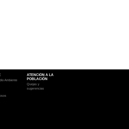
E
ATENCIÓN A LA
POBLACIÓN
io Ambiente
Quejas y
sugerencias
osos