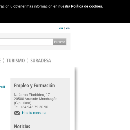
uración u obtener más información en nuestra
Política de cookies
.
eu
es
 form
Buscar
E
TURISMO
SURADESA
Empleo y Formación
zuli
Nafarroa Etorbidea, 17
20500 Arrasate-Mondragón
(Gipuzkoa)
Tel. +34 943 79 30 90
Haz tu consulta
Noticias