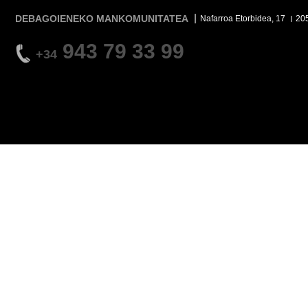
DEBAGOIENEKO MANKOMUNITATEA
Nafarroa Etorbidea, 17
20
943 79 33 99
+34