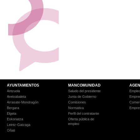
AYUNTAMIENTOS
MANCOMUNIDAD
AGEN
Antzuola
Saludo del presidente
Empleo
Aretxabaleta
Junta de Gobierno
Empre
Arrasate-Mondragón
Comisiones
Comer
Bergara
Normativa
Empre
Elgeta
Perfil del contratante
Eskoriatza
Oferta pública de
empleo
Leintz-Gatzaga
Oñati