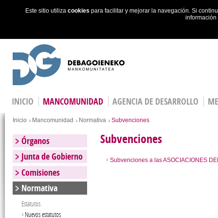
Este sitio utiliza
cookies
para facilitar y mejorar la navegación. Si cont
información
Skip to main content
INICIO
MANCOMUNIDAD
AGENCIA DE DESARROLLO
ME
You are here
Inicio
Mancomunidad
Normativa
Subvenciones
Subvenciones
Órganos
Junta de Gobierno
Subvenciones a las ASOCIACIONES D
Comisiones
Normativa
Estatutos
Nuevos estatutos