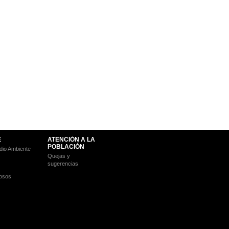
E
ATENCIÓN A LA
POBLACIÓN
io Ambiente
Quejas y
sugerencias
osos