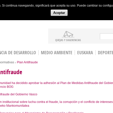
ón. Si continua navegando, significará que acepta su uso. Puede cambiar su config
Aceptar
Search
QUEJAS Y SUGERENCIAS
CIA DE DESARROLLO
MEDIO AMBIENTE
EUSKARA
DEPORT
normativas
Plan Antifraude
ntifraude
nidad ha decidido aprobar la adhesión al Plan de Medidas Antifraude del Gobie
uncio BOG
tifraude del Gobierno Vasco
 institucional sobre lucha contra el fraude, la corrupción y el conflicto de intereses
eko Mankomunitatea