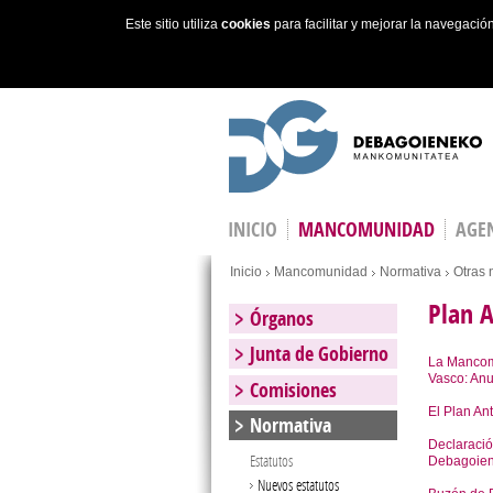
Este sitio utiliza
cookies
para facilitar y mejorar la navegaci
Skip to main content
INICIO
MANCOMUNIDAD
AGEN
You are here
Inicio
Mancomunidad
Normativa
Otras 
Plan A
Órganos
Junta de Gobierno
La Mancomu
Vasco: An
Comisiones
El Plan An
Normativa
Declaración
Estatutos
Debagoien
Nuevos estatutos