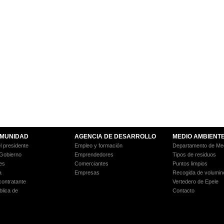
MUNIDAD
AGENCIA DE DESARROLLO
MEDIO AMBIENT
l presidente
Empleo y formación
Departamento de Med
 Gobierno
Emprendedores
Tipos de residuos
es
Comerciantes
Puntos limpios
a
Empresas
Recogida de volumin
 contratante
Vertedero de Epele
blica de
Contacto