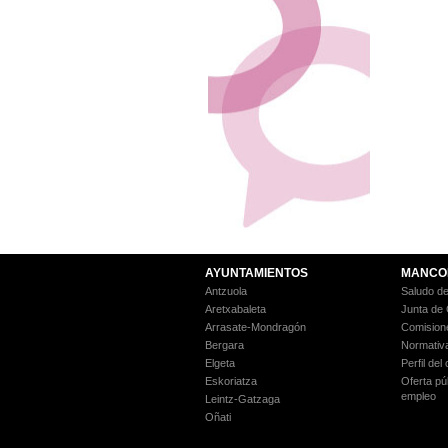
AYUNTAMIENTOS
MANCO
Antzuola
Saludo de
Aretxabaleta
Junta de
Arrasate-Mondragón
Comision
Bergara
Normativ
Elgeta
Perfil del
Eskoriatza
Oferta pú
empleo
Leintz-Gatzaga
Oñati