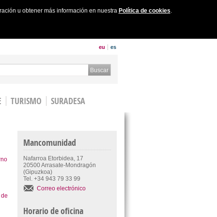
uración u obtener más información en nuestra
Política de cookies
.
eu
es
 form
Buscar
E
TURISMO
SURADESA
Mancomunidad
Nafarroa Etorbidea, 17
rno
20500 Arrasate-Mondragón
(Gipuzkoa)
Tel. +34 943 79 33 99
Correo electrónico
 de
Horario de oficina