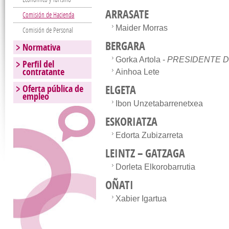
ARRASATE
Comisión de Hacienda
Maider Morras
Comisión de Personal
BERGARA
Normativa
Gorka Artola -
PRESIDENTE D
Perfil del
contratante
Ainhoa Lete
Oferta pública de
ELGETA
empleo
Ibon Unzetabarrenetxea
ESKORIATZA
Edorta Zubizarreta
LEINTZ – GATZAGA
Dorleta Elkorobarrutia
OÑATI
Xabier Igartua