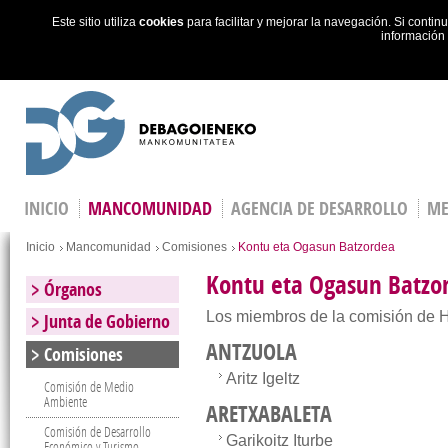
Este sitio utiliza
cookies
para facilitar y mejorar la navegación. Si cont
información
Skip to main content
INICIO
MANCOMUNIDAD
AGENCIA DE DESARROLLO
ME
You are here
Inicio
Mancomunidad
Comisiones
Kontu eta Ogasun Batzordea
Kontu eta Ogasun Batzo
Órganos
Los miembros de la comisión de 
Junta de Gobierno
ANTZUOLA
Comisiones
Aritz Igeltz
Comisión de Medio
Ambiente
ARETXABALETA
Comisión de Desarrollo
Garikoitz Iturbe
Económico y Turismo