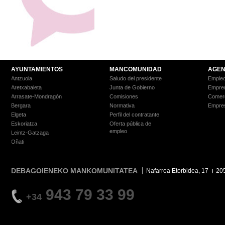
AYUNTAMIENTOS
MANCOMUNIDAD
AGEN
Antzuola
Saludo del presidente
Empleo
Aretxabaleta
Junta de Gobierno
Empre
Arrasate-Mondragón
Comisiones
Comer
Bergara
Normativa
Empre
Elgeta
Perfil del contratante
Eskoriatza
Oferta pública de
empleo
Leintz-Gatzaga
Oñati
DEBAGOIENEKO MANKOMUNITATEA
Nafarroa Etorbidea, 17
20
943 79 33 99
+34