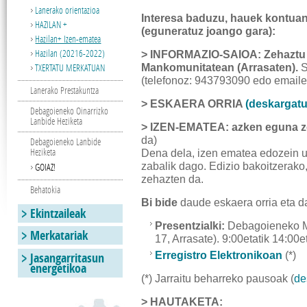
Lanerako orientazioa
Interesa baduzu, hauek kontuan
HAZILAN +
(eguneratuz joango gara):
Hazilan+ Izen-ematea
Hazilan (20216-2022)
> INFORMAZIO-SAIOA: Zehaztu
TXERTATU MERKATUAN
Mankomunitatean (Arrasaten).
S
(telefonoz: 943793090 edo email
Lanerako Prestakuntza
> ESKAERA ORRIA
(deskargatu
Debagoieneko Oinarrizko
Lanbide Heziketa
> IZEN-EMATEA: azken eguna 
da)
Debagoieneko Lanbide
Heziketa
Dena dela, izen ematea edozein u
zabalik dago. Edizio bakoitzerak
GOIAZ!
zehazten da.
Behatokia
Bi bide
daude eskaera orria eta 
Ekintzaileak
Presentzialki:
Debagoieneko M
Merkatariak
17, Arrasate). 9:00etatik 14:00e
Jasangarritasun
Erregistro Elektronikoan
(*)
energetikoa
(*) Jarraitu beharreko pausoak (
de
> HAUTAKETA: