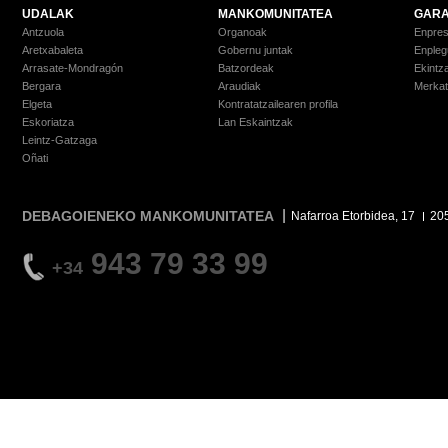
UDALAK
MANKOMUNITATEA
GARA
Antzuola
Organoak
Enpre
Aretxabaleta
Gobernu juntak
Enpleg
Arrasate-Mondragón
Batzordeak
Ekintz
Bergara
Araudiak
Merkat
Elgeta
Kontratatzailearen profila
Eskoriatza
Lan Eskaintzak
Leintz-Gatzaga
Oñati
DEBAGOIENEKO MANKOMUNITATEA
Nafarroa Etorbidea, 17
20
943 79 33 99
+34