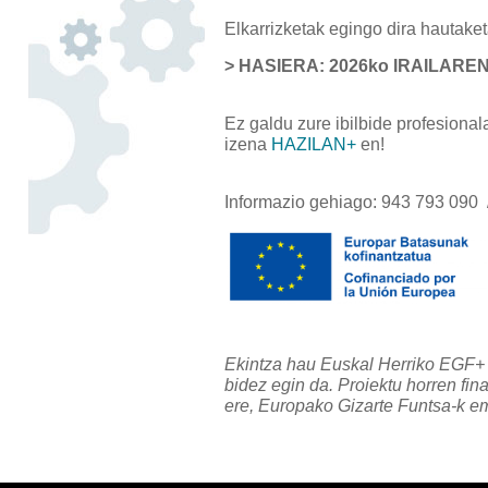
Elkarrizketak egingo dira hautake
> HASIERA: 2026ko IRAILAREN
Ez galdu zure ibilbide profesiona
izena
HAZILAN+
en!
Informazio gehiago: 943 793 090
Ekintza hau Euskal Herriko EGF
bidez egin da. Proiektu horren fi
ere, Europako Gizarte Funtsa-k e