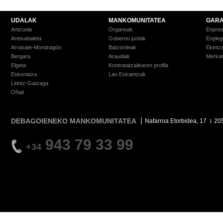
UDALAK
MANKOMUNITATEA
GARA
Antzuola
Organoak
Enpre
Aretxabaleta
Gobernu juntak
Enpleg
Arrasate-Mondragón
Batzordeak
Ekintz
Bergara
Araudiak
Merkat
Elgeta
Kontratatzailearen profila
Eskoriatza
Lan Eskaintzak
Leintz-Gatzaga
Oñati
DEBAGOIENEKO MANKOMUNITATEA
Nafarroa Etorbidea, 17
20
943 79 33 99
+34