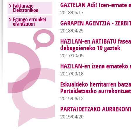
GAZTELAN Adi! Izen-emate 
Fakturazio
Elektronikoa
2018/05/17
Egungo erronkei
GARAPEN AGENTZIA - ZERBI
erantzuten
2018/04/25
HAZILAN-en AKTIBATU fasear
debagoieneko 19 gaztek
2017/10/05
HAZILAN-en izena emateko 
2017/09/18
Eskualdeko herritarren batz
Partaidetzazko aurrekontu
2015/06/12
PARTAIDETZAKO AURREKON
2015/04/20